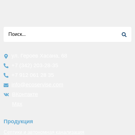
ул. Героев Хасана, 68
+7 (342) 203-28-35
+7 912 061 28 35
info@ecoservise.com
ВКонтакте
Мах
Продукция
Септики и автономная канализация