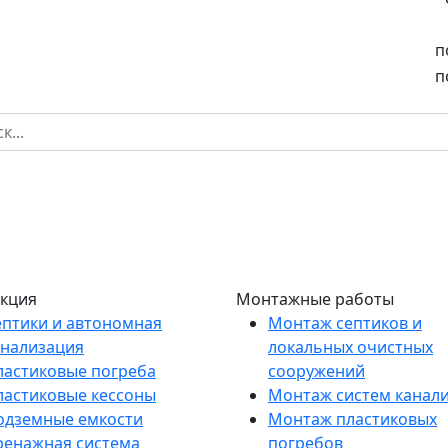
п
п
кция
Монтажные работы
ептики и автономная
Монтаж септиков и
анализация
локальных очистных
ластиковые погреба
сооружений
ластиковые кессоны
Монтаж систем канал
одземные емкости
Монтаж пластиковых
ренажная система
погребов