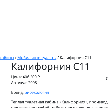
 кабины
/
Мобильные туалеты
/
Калифорния С11
Калифорния С11
Цена:
406 200 ₽
О
Артикул:
2098
Бренд:
Биоэкология
Теплая туалетная кабина «Калифорния», произво
представляет собой мобильное решение для орга