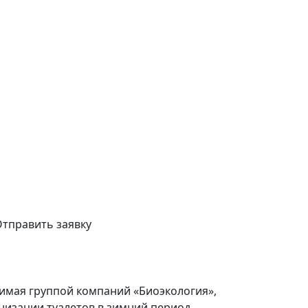
тправить заявку
димая группой компаний «Биоэкология»,
низации туалетов в зимний период.