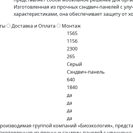
Изготовленная из прочных сэндвич-панелей с у
характеристиками, она обеспечивает защиту от х
ты
Доставка и Оплата
Монтаж
1565
1156
2300
265
Серый
Сэндвич-панель
640
1840
да
да
да
да
производимая группой компаний «Биоэкология», предст
 Изготовленная из прочных сэндвич-панелей с улучше