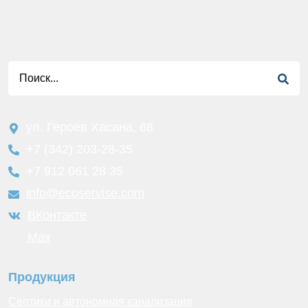
ул. Героев Хасана, 68
+7 (342) 203-28-35
+7 912 061 28 35
info@ecoservise.com
ВКонтакте
Мах
Продукция
Септики и автономная канализация