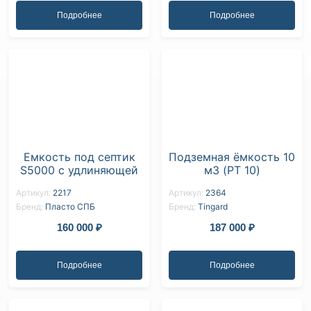
Подробнее
Подробнее
Емкость под септик
Подземная ёмкость 10
S5000 с удлиняющей
м3 (PT 10)
резьбовой
Артикул:
2217
Артикул:
2364
горловиной и
Бренд:
Пласто СПБ
Бренд:
Tingard
рельефным люком
160 000
₽
187 000
₽
Подробнее
Подробнее