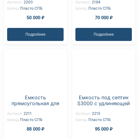
Артикул:
2200
Артикул:
2194
Бренд:
Пласто СПБ
Бренд:
Пласто СПБ
50 000
₽
70 000
₽
Подробнее
Подробнее
Емкость
Емкость под септик
прямоугольная для
S3000 с удлиняющей
септик S2000 с двумя
горловиной и
Артикул:
2211
Артикул:
2215
удлиняющими
рельефным люком
Бренд:
Пласто СПБ
Бренд:
Пласто СПБ
резьбовыми
горловинами и
88 000
₽
95 000
₽
рельефными люками