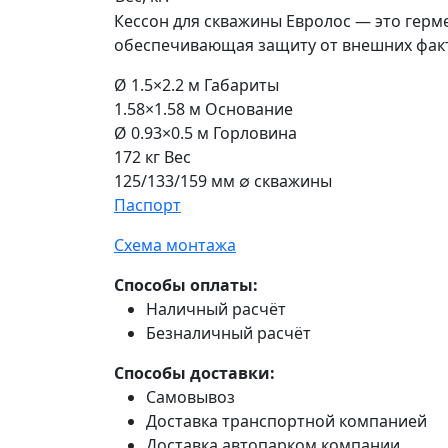
Кессон для скважины Евролос — это герм
обеспечивающая защиту от внешних факт
Ø 1.5×2.2
м
Габариты
1.58×1.58
м
Основание
Ø 0.93×0.5
м
Горловина
172
кг
Вeс
125/133/159
мм
∅ cкважины
Паспорт
Схема монтажа
Способы оплаты:
Наличный расчёт
Безналичный расчёт
Способы доставки:
Самовывоз
Доставка транспортной компанией
Доставка автопарком компании