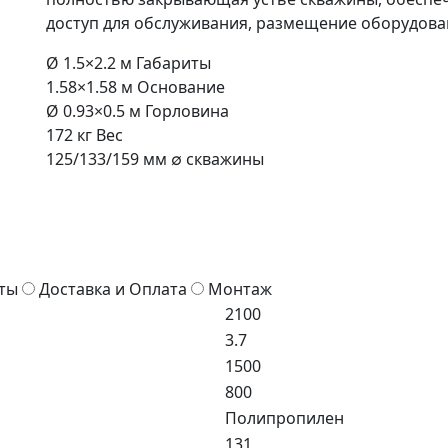
доступ для обслуживания, размещение оборудов
Ø 1.5×2.2
м
Габариты
1.58×1.58
м
Основание
Ø 0.93×0.5
м
Горловина
172
кг
Вeс
125/133/159
мм
∅ cкважины
ты
Доставка и Оплата
Монтаж
2100
3.7
1500
800
Полипропилен
131