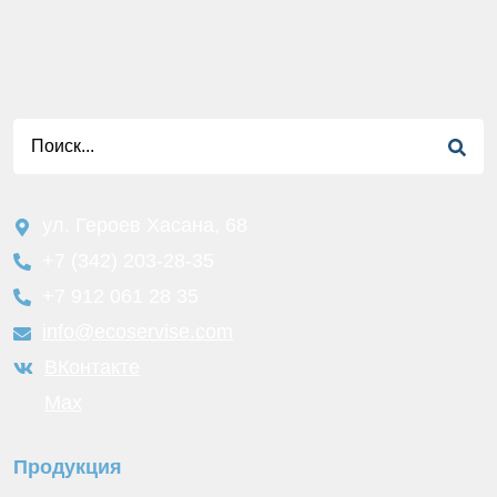
ул. Героев Хасана, 68
+7 (342) 203-28-35
+7 912 061 28 35
info@ecoservise.com
ВКонтакте
Мах
Продукция