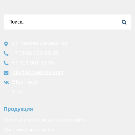
ул. Героев Хасана, 68
+7 (342) 203-28-35
+7 912 061 28 35
info@ecoservise.com
ВКонтакте
Мах
Продукция
Септики и автономная канализация
Пластиковые погреба