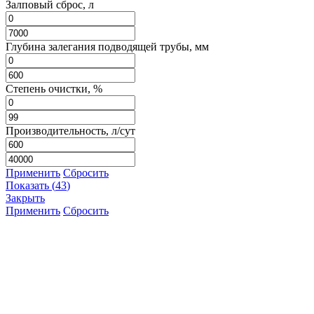
Залповый сброс, л
Глубина залегания подводящей трубы, мм
Степень очистки, %
Производительность, л/сут
Применить
Сбросить
Показать
(
43
)
Закрыть
Применить
Сбросить