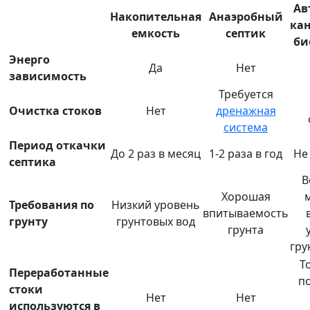
Ав
Накопительная
Анаэробный
ка
емкость
септик
би
Энерго
Да
Нет
зависимость
Требуется
Очистка стоков
Нет
дренажная
система
Период откачки
До 2 раз в месяц
1-2 раза в год
Не
септика
В
Хорошая
Требования по
Низкий уровень
впитываемость
грунту
грунтовых вод
грунта
гру
Т
Переработанные
п
стоки
Нет
Нет
используются в