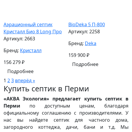
Аэрационный септик
BioDeka 5 П-800
Кристалл Био 8 Long Про
Артикул:
2258
Артикул:
2663
Бренд:
Deka
Бренд:
Кристалл
159 900
₽
156 279
₽
Подробнее
Подробнее
1
2
3
вперёд »
Купить септик в Перми
«АКВА Экология» предлагает купить септик в
Перми
по доступным ценам, благодаря
официальному соглашению с производителями. У
нас вы найдете септик для частного дома,
загородного коттеджа, дачи, бани и т.д. Мы